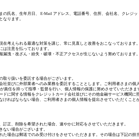
の氏名、生年月日、 E-Mail アドレス、電話番号、住所、会社名、クレジ
となります。
現在考えられる最適な対策を講じ、常に見直しと改善をおこなっております
には注意を払っております。
報漏洩・改ざん・紛失・破壊・不正アクセスが生じないよう努めております
の取り扱いを委託する場合がございます。
会社並びに外部業者へのみ業務を委託することとします。ご利用者さまの個
社が責任を持って指導・監督を行い、個人情報の保護に努めさせていただきま
ードに関する情報をクレジットカード会社並びにその他金融サービス機関に
なければならない場合、ご利用者さまの個人情報を提出させていただくこと
、訂正、削除を希望された場合、速やかに対応をさせていただきます。
きない場合がございます。
れた場合は郵送でのみ受け付けをさせていただきます。その場合は下記の担